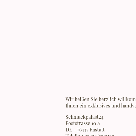
Wir heißen Sie herzlich willkom
Ihnen ein exklusives und handv
Schmuckpalast24
Poststrasse 10 a
DE - 76437 Rastatt
Telefon: 07222/7742129