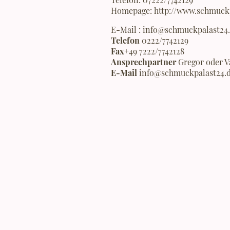
Homepage: http://www.schmuckp
E-Mail : info@schmuckpalast24
Telefon
0222/7742129
Fax
+49 7222/7742128
Ansprechpartner
Gregor oder V
E-Mail
info@schmuckpalast24.