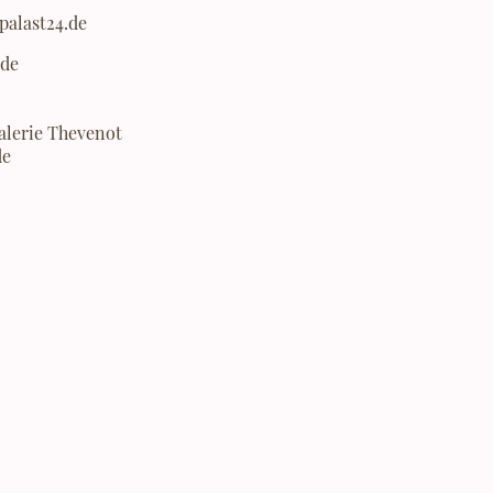
alast24.de
.de
alerie Thevenot
de